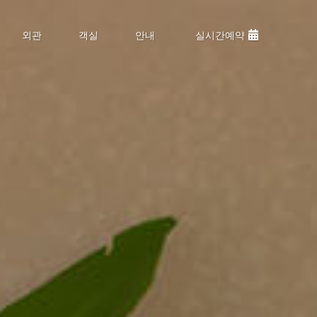
외관
객실
안내
실시간예약